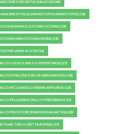
BIANCONE (CIRCAETUS GALLICUS)
(48)
CAVALIERE D’ITALIA (HIMANTOPUS HIMANTOPUS)
(18)
CICOGNA BIANCA (CICONIA CICONIA)
(23)
CICOGNA NERA (CICONIA NIGRA)
(18)
CODONE (ANAS ACUTA)
(16)
FALCO CUCULO (FALCO VESPERTINUS)
(27)
FALCO DI PALUDE (CIRCUS AERUGINOSUS)
(18)
FALCO PECCHIAIOLO (PERNIS APIVORUS)
(23)
FALCO PELLEGRINO (FALCO PEREGRINUS)
(19)
FALCO PESCATORE (PANDION HALIAETUS)
(30)
FISTIONE TURCO (NETTA RUFINA)
(19)