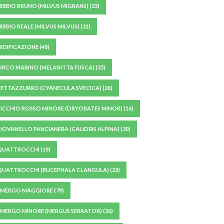
NIBBIO BRUNO (MILVUS MIGRANS)
(23)
IBBIO REALE (MILVUS MILVUS)
(31)
NIDIFICAZIONE
(48)
ORCO MARINO (MELANITTA FUSCA)
(35)
PETTAZZURRO (CYANECULA SVECICA)
(26)
PICCHIO ROSSO MINORE (DRYOBATES MINOR)
(16)
PIOVANELLO PANCIANERA (CALIDRIS ALPINA)
(30)
QUATTROCCHI
(18)
QUATTROCCHI (BUCEPHALA CLANGULA)
(22)
SMERGO MAGGIORE
(79)
SMERGO MINORE (MERGUS SERRATOR)
(36)