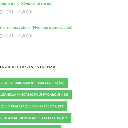
Cigno nero (Cygnus atratus)
14 Lug 2026
Sterna maggiore (Hydroprogne caspia)
02 Lug 2026
INCIPALI TAG IN EVIDENZA
AIRONE GUARDABUOI (BUBULCUS IBIS)
(22)
ALBANELLA MINORE (CIRCUS PYGARGUS)
(20)
AQUILA REALE (AQUILA CHRYSAETOS)
(33)
AVERLA MAGGIORE (LANIUS EXCUBITOR)
(19)