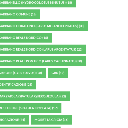
GABBIANELLO (HYDROCOLOEUS MINUTUS)
(18)
GABBIANO COMUNE
(16)
GABBIANO CORALLINO (LARUS MELANOCEPHALUS)
(33)
GABBIANO REALE NORDICO
(16)
GABBIANO REALE NORDICO (LARUS ARGENTATUS)
(22)
GABBIANO REALE PONTICO (LARUS CACHINNANS)
(30)
GRIFONE (GYPS FULVUS)
(28)
GRU
(19)
IDENTIFICAZIONE
(23)
MARZAIOLA (SPATULA QUERQUEDULA)
(22)
MESTOLONE (SPATULA CLYPEATA)
(17)
MIGRAZIONE
(44)
MORETTA GRIGIA
(16)