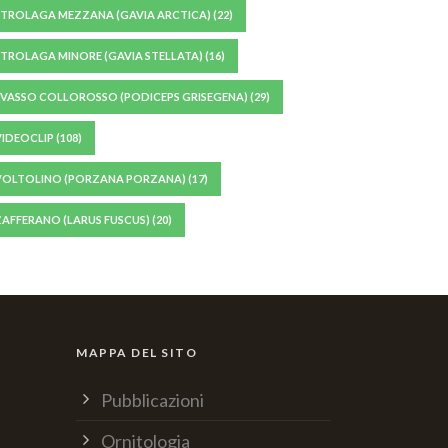
STROLAGA MEZZANA (GAVIA ARCTICA)
(22)
STROLAGA MINORE (GAVIA STELLATA)
(16)
SVASSO COLLOROSSO (PODICEPS GRISEGENA)
(29)
VIDEOCLIP
(108)
VOLTOLINO (PORZANA PORZANA)
(17)
ZAFFERANO (LARUS FUSCUS)
(20)
MAPPA DEL SITO
Pubblicazioni
Ornitologia