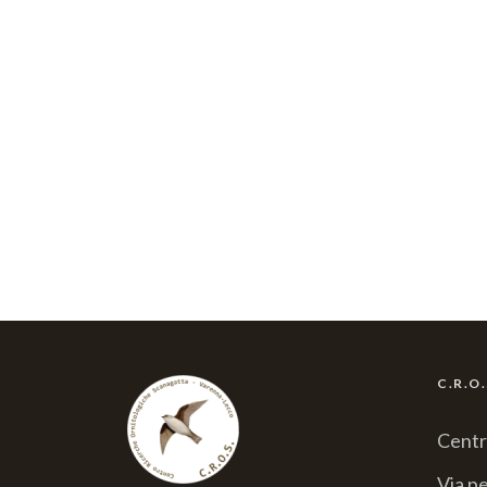
C.R.O
Centr
Via pe