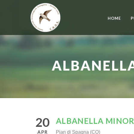
HOME
P
ALBANELLA
20
ALBANELLA MINOR
APR
Pian di Spagna (CO)