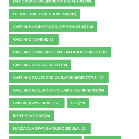
FALCO PESCATORE (PANDION HALIAETUS)
(30)
FISTIONE TURCO (NETTA RUFINA)
(19)
GABBIANELLO (HYDROCOLOEUS MINUTUS)
(18)
GABBIANO COMUNE
(16)
GABBIANO CORALLINO (LARUS MELANOCEPHALUS)
(32)
GABBIANO REALE NORDICO
(16)
GABBIANO REALE NORDICO (LARUS ARGENTATUS)
(22)
GABBIANO REALE PONTICO (LARUS CACHINNANS)
(30)
GRIFONE (GYPS FULVUS)
(28)
GRU
(19)
IDENTIFICAZIONE
(23)
MARZAIOLA (SPATULA QUERQUEDULA)
(22)