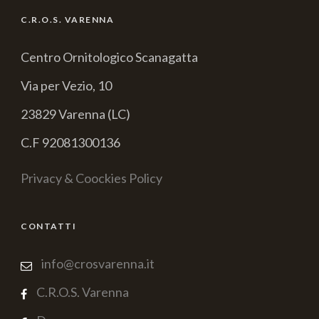
C.R.O.S. VARENNA
Centro Ornitologico Scanagatta
Via per Vezio, 10
23829 Varenna (LC)
C.F 92081300136
Privacy & Coockies Policy
CONTATTI
info@crosvarenna.it
C.R.O.S. Varenna