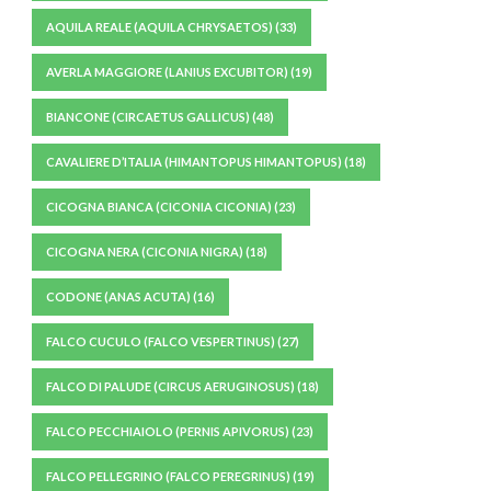
AQUILA REALE (AQUILA CHRYSAETOS)
(33)
AVERLA MAGGIORE (LANIUS EXCUBITOR)
(19)
BIANCONE (CIRCAETUS GALLICUS)
(48)
CAVALIERE D’ITALIA (HIMANTOPUS HIMANTOPUS)
(18)
CICOGNA BIANCA (CICONIA CICONIA)
(23)
CICOGNA NERA (CICONIA NIGRA)
(18)
CODONE (ANAS ACUTA)
(16)
FALCO CUCULO (FALCO VESPERTINUS)
(27)
FALCO DI PALUDE (CIRCUS AERUGINOSUS)
(18)
FALCO PECCHIAIOLO (PERNIS APIVORUS)
(23)
FALCO PELLEGRINO (FALCO PEREGRINUS)
(19)