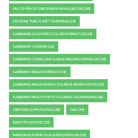
FALCO PESCATORE (PANDION HALIAETUS)
(30)
FISTIONE TURCO (NETTA RUFINA)
(19)
GABBIANELLO (HYDROCOLOEUS MINUTUS)
(18)
GABBIANO COMUNE
(16)
GABBIANO CORALLINO (LARUS MELANOCEPHALUS)
(32)
GABBIANO REALE NORDICO
(16)
GABBIANO REALE NORDICO (LARUS ARGENTATUS)
(22)
GABBIANO REALE PONTICO (LARUS CACHINNANS)
(30)
GRIFONE (GYPS FULVUS)
(28)
GRU
(19)
IDENTIFICAZIONE
(23)
MARZAIOLA (SPATULA QUERQUEDULA)
(22)