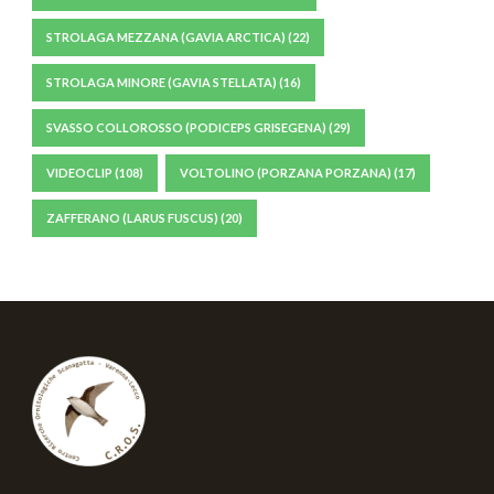
STROLAGA MEZZANA (GAVIA ARCTICA)
(22)
STROLAGA MINORE (GAVIA STELLATA)
(16)
SVASSO COLLOROSSO (PODICEPS GRISEGENA)
(29)
VIDEOCLIP
(108)
VOLTOLINO (PORZANA PORZANA)
(17)
ZAFFERANO (LARUS FUSCUS)
(20)