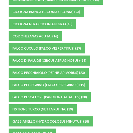
CICOGNA BIANCA (CICONIA CICONIA)
(23)
CICOGNA NERA (CICONIA NIGRA)
(18)
CODONE (ANAS ACUTA)
(16)
FALCO CUCULO (FALCO VESPERTINUS)
(27)
FALCO DI PALUDE (CIRCUS AERUGINOSUS)
(18)
FALCO PECCHIAIOLO (PERNIS APIVORUS)
(23)
FALCO PELLEGRINO (FALCO PEREGRINUS)
(19)
FALCO PESCATORE (PANDION HALIAETUS)
(30)
FISTIONE TURCO (NETTA RUFINA)
(19)
GABBIANELLO (HYDROCOLOEUS MINUTUS)
(18)