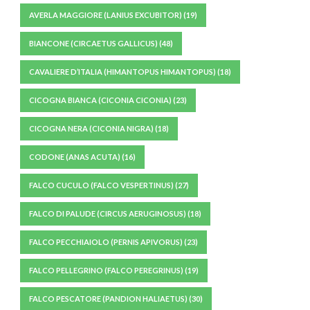
AVERLA MAGGIORE (LANIUS EXCUBITOR)
(19)
BIANCONE (CIRCAETUS GALLICUS)
(48)
CAVALIERE D’ITALIA (HIMANTOPUS HIMANTOPUS)
(18)
CICOGNA BIANCA (CICONIA CICONIA)
(23)
CICOGNA NERA (CICONIA NIGRA)
(18)
CODONE (ANAS ACUTA)
(16)
FALCO CUCULO (FALCO VESPERTINUS)
(27)
FALCO DI PALUDE (CIRCUS AERUGINOSUS)
(18)
FALCO PECCHIAIOLO (PERNIS APIVORUS)
(23)
FALCO PELLEGRINO (FALCO PEREGRINUS)
(19)
FALCO PESCATORE (PANDION HALIAETUS)
(30)