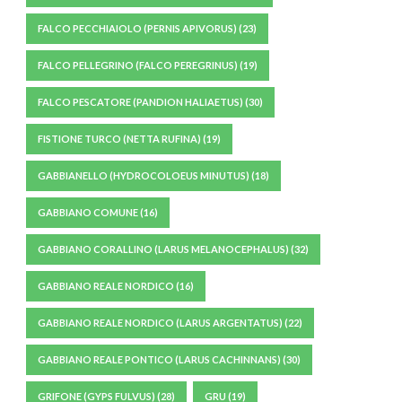
FALCO PECCHIAIOLO (PERNIS APIVORUS)
(23)
FALCO PELLEGRINO (FALCO PEREGRINUS)
(19)
FALCO PESCATORE (PANDION HALIAETUS)
(30)
FISTIONE TURCO (NETTA RUFINA)
(19)
GABBIANELLO (HYDROCOLOEUS MINUTUS)
(18)
GABBIANO COMUNE
(16)
GABBIANO CORALLINO (LARUS MELANOCEPHALUS)
(32)
GABBIANO REALE NORDICO
(16)
GABBIANO REALE NORDICO (LARUS ARGENTATUS)
(22)
GABBIANO REALE PONTICO (LARUS CACHINNANS)
(30)
GRIFONE (GYPS FULVUS)
(28)
GRU
(19)