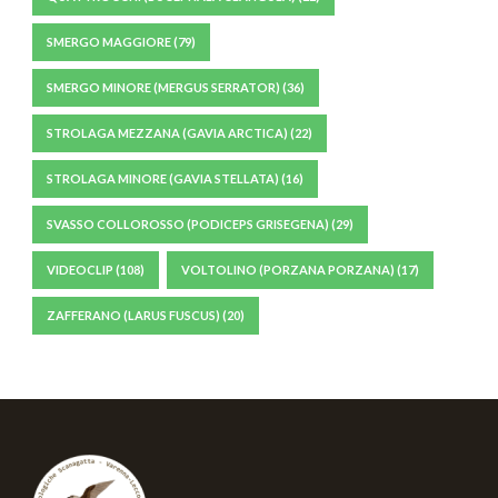
SMERGO MAGGIORE
(79)
SMERGO MINORE (MERGUS SERRATOR)
(36)
STROLAGA MEZZANA (GAVIA ARCTICA)
(22)
STROLAGA MINORE (GAVIA STELLATA)
(16)
SVASSO COLLOROSSO (PODICEPS GRISEGENA)
(29)
VIDEOCLIP
(108)
VOLTOLINO (PORZANA PORZANA)
(17)
ZAFFERANO (LARUS FUSCUS)
(20)