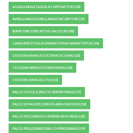
AQUILA REALE (AQUILA CHRYSAETOS)
(33)
AVERLA MAGGIORE (LANIUS EXCUBITOR)
(19)
BIANCONE (CIRCAETUS GALLICUS)
(48)
CAVALIERE D’ITALIA (HIMANTOPUS HIMANTOPUS)
(18)
CICOGNA BIANCA (CICONIA CICONIA)
(23)
CICOGNA NERA (CICONIA NIGRA)
(18)
CODONE (ANAS ACUTA)
(16)
FALCO CUCULO (FALCO VESPERTINUS)
(27)
FALCO DI PALUDE (CIRCUS AERUGINOSUS)
(18)
FALCO PECCHIAIOLO (PERNIS APIVORUS)
(23)
FALCO PELLEGRINO (FALCO PEREGRINUS)
(19)