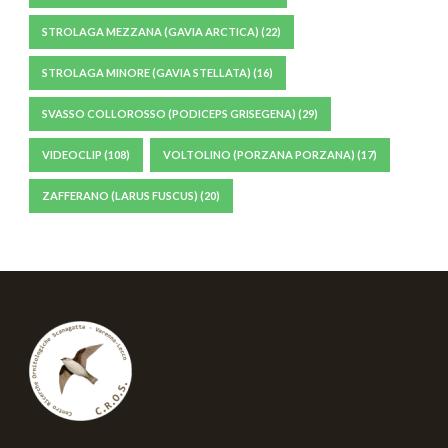
STROLAGA MEZZANA (GAVIA ARCTICA)
(22)
STROLAGA MINORE (GAVIA STELLATA)
(16)
SVASSO COLLOROSSO (PODICEPS GRISEGENA)
(29)
VIDEOCLIP
(108)
VOLTOLINO (PORZANA PORZANA)
(17)
ZAFFERANO (LARUS FUSCUS)
(20)