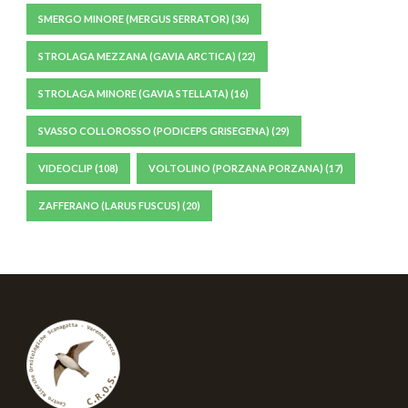
SMERGO MINORE (MERGUS SERRATOR)
(36)
STROLAGA MEZZANA (GAVIA ARCTICA)
(22)
STROLAGA MINORE (GAVIA STELLATA)
(16)
SVASSO COLLOROSSO (PODICEPS GRISEGENA)
(29)
VIDEOCLIP
(108)
VOLTOLINO (PORZANA PORZANA)
(17)
ZAFFERANO (LARUS FUSCUS)
(20)