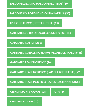
FALCO PELLEGRINO (FALCO PEREGRINUS)
(19)
FALCO PESCATORE (PANDION HALIAETUS)
(30)
FISTIONE TURCO (NETTA RUFINA)
(19)
GABBIANELLO (HYDROCOLOEUS MINUTUS)
(18)
GABBIANO COMUNE
(16)
GABBIANO CORALLINO (LARUS MELANOCEPHALUS)
(33)
GABBIANO REALE NORDICO
(16)
GABBIANO REALE NORDICO (LARUS ARGENTATUS)
(22)
GABBIANO REALE PONTICO (LARUS CACHINNANS)
(30)
GRIFONE (GYPS FULVUS)
(28)
GRU
(19)
IDENTIFICAZIONE
(23)