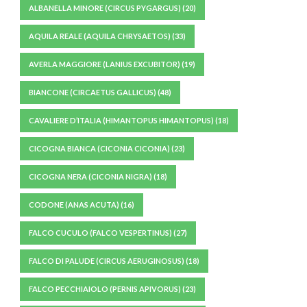
ALBANELLA MINORE (CIRCUS PYGARGUS)
(20)
AQUILA REALE (AQUILA CHRYSAETOS)
(33)
AVERLA MAGGIORE (LANIUS EXCUBITOR)
(19)
BIANCONE (CIRCAETUS GALLICUS)
(48)
CAVALIERE D’ITALIA (HIMANTOPUS HIMANTOPUS)
(18)
CICOGNA BIANCA (CICONIA CICONIA)
(23)
CICOGNA NERA (CICONIA NIGRA)
(18)
CODONE (ANAS ACUTA)
(16)
FALCO CUCULO (FALCO VESPERTINUS)
(27)
FALCO DI PALUDE (CIRCUS AERUGINOSUS)
(18)
FALCO PECCHIAIOLO (PERNIS APIVORUS)
(23)