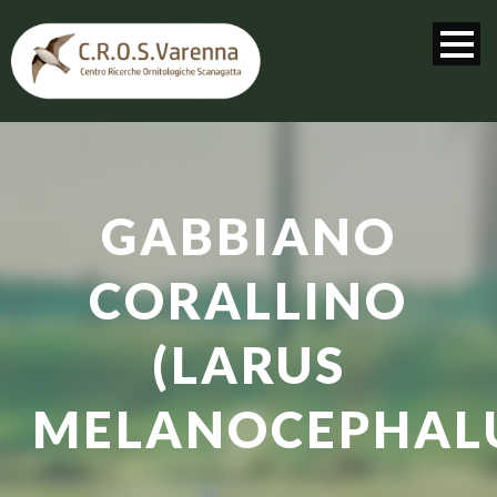
GABBIANO
CORALLINO
(LARUS
MELANOCEPHAL