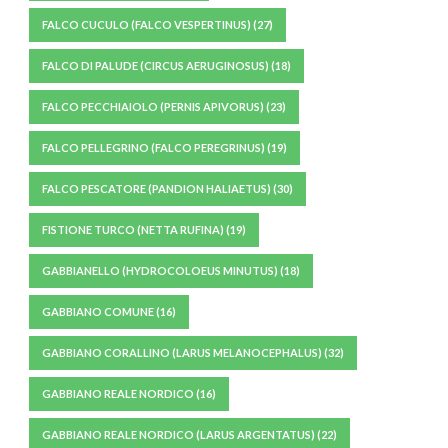
FALCO CUCULO (FALCO VESPERTINUS)
(27)
FALCO DI PALUDE (CIRCUS AERUGINOSUS)
(18)
FALCO PECCHIAIOLO (PERNIS APIVORUS)
(23)
FALCO PELLEGRINO (FALCO PEREGRINUS)
(19)
FALCO PESCATORE (PANDION HALIAETUS)
(30)
FISTIONE TURCO (NETTA RUFINA)
(19)
GABBIANELLO (HYDROCOLOEUS MINUTUS)
(18)
GABBIANO COMUNE
(16)
GABBIANO CORALLINO (LARUS MELANOCEPHALUS)
(32)
GABBIANO REALE NORDICO
(16)
GABBIANO REALE NORDICO (LARUS ARGENTATUS)
(22)