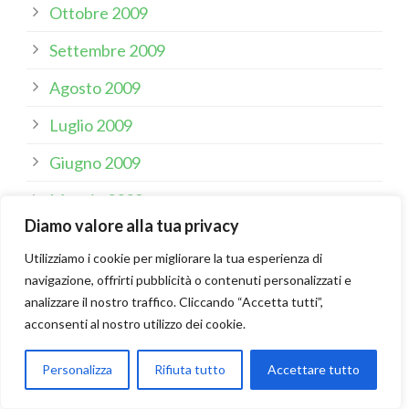
Ottobre 2009
Settembre 2009
Agosto 2009
Luglio 2009
Giugno 2009
Maggio 2009
Diamo valore alla tua privacy
Aprile 2009
Utilizziamo i cookie per migliorare la tua esperienza di
Marzo 2009
navigazione, offrirti pubblicità o contenuti personalizzati e
analizzare il nostro traffico. Cliccando “Accetta tutti”,
Febbraio 2009
acconsenti al nostro utilizzo dei cookie.
Gennaio 2009
Personalizza
Rifiuta tutto
Accettare tutto
Dicembre 2008