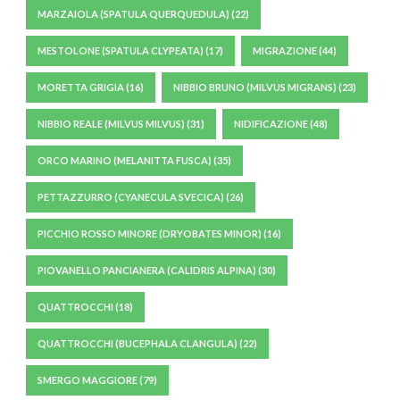
MARZAIOLA (SPATULA QUERQUEDULA)
(22)
MESTOLONE (SPATULA CLYPEATA)
(17)
MIGRAZIONE
(44)
MORETTA GRIGIA
(16)
NIBBIO BRUNO (MILVUS MIGRANS)
(23)
NIBBIO REALE (MILVUS MILVUS)
(31)
NIDIFICAZIONE
(48)
ORCO MARINO (MELANITTA FUSCA)
(35)
PETTAZZURRO (CYANECULA SVECICA)
(26)
PICCHIO ROSSO MINORE (DRYOBATES MINOR)
(16)
PIOVANELLO PANCIANERA (CALIDRIS ALPINA)
(30)
QUATTROCCHI
(18)
QUATTROCCHI (BUCEPHALA CLANGULA)
(22)
SMERGO MAGGIORE
(79)