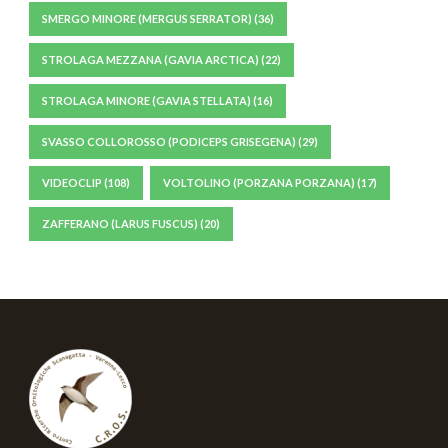
SMERGO MINORE (MERGUS SERRATOR)
(36)
STROLAGA MEZZANA (GAVIA ARCTICA)
(22)
STROLAGA MINORE (GAVIA STELLATA)
(16)
SVASSO COLLOROSSO (PODICEPS GRISEGENA)
(29)
VIDEOCLIP
(108)
VOLTOLINO (PORZANA PORZANA)
(17)
ZAFFERANO (LARUS FUSCUS)
(20)