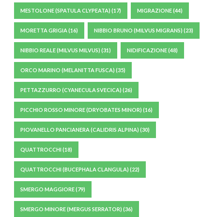
MESTOLONE (SPATULA CLYPEATA)
(17)
MIGRAZIONE
(44)
MORETTA GRIGIA
(16)
NIBBIO BRUNO (MILVUS MIGRANS)
(23)
NIBBIO REALE (MILVUS MILVUS)
(31)
NIDIFICAZIONE
(48)
ORCO MARINO (MELANITTA FUSCA)
(35)
PETTAZZURRO (CYANECULA SVECICA)
(26)
PICCHIO ROSSO MINORE (DRYOBATES MINOR)
(16)
PIOVANELLO PANCIANERA (CALIDRIS ALPINA)
(30)
QUATTROCCHI
(18)
QUATTROCCHI (BUCEPHALA CLANGULA)
(22)
SMERGO MAGGIORE
(79)
SMERGO MINORE (MERGUS SERRATOR)
(36)