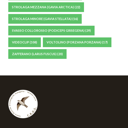
STROLAGA MEZZANA (GAVIA ARCTICA)
(22)
STROLAGA MINORE (GAVIA STELLATA)
(16)
SVASSO COLLOROSSO (PODICEPS GRISEGENA)
(29)
VIDEOCLIP
(108)
VOLTOLINO (PORZANA PORZANA)
(17)
ZAFFERANO (LARUS FUSCUS)
(20)