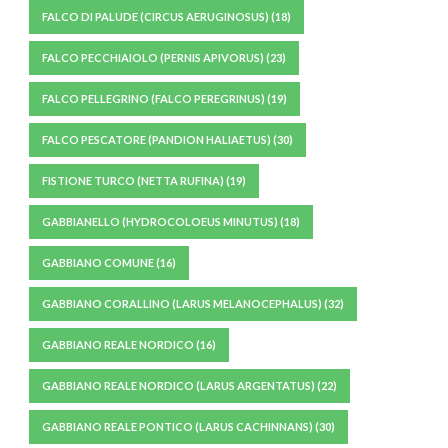
FALCO DI PALUDE (CIRCUS AERUGINOSUS)
(18)
FALCO PECCHIAIOLO (PERNIS APIVORUS)
(23)
FALCO PELLEGRINO (FALCO PEREGRINUS)
(19)
FALCO PESCATORE (PANDION HALIAETUS)
(30)
FISTIONE TURCO (NETTA RUFINA)
(19)
GABBIANELLO (HYDROCOLOEUS MINUTUS)
(18)
GABBIANO COMUNE
(16)
GABBIANO CORALLINO (LARUS MELANOCEPHALUS)
(32)
GABBIANO REALE NORDICO
(16)
GABBIANO REALE NORDICO (LARUS ARGENTATUS)
(22)
GABBIANO REALE PONTICO (LARUS CACHINNANS)
(30)