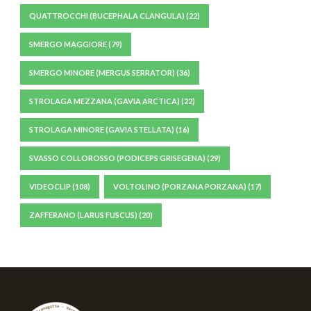
QUATTROCCHI (BUCEPHALA CLANGULA)
(22)
SMERGO MAGGIORE
(79)
SMERGO MINORE (MERGUS SERRATOR)
(36)
STROLAGA MEZZANA (GAVIA ARCTICA)
(22)
STROLAGA MINORE (GAVIA STELLATA)
(16)
SVASSO COLLOROSSO (PODICEPS GRISEGENA)
(29)
VIDEOCLIP
(108)
VOLTOLINO (PORZANA PORZANA)
(17)
ZAFFERANO (LARUS FUSCUS)
(20)