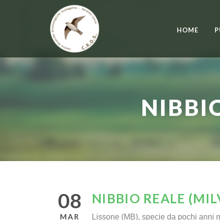
HOME
P
NIBBI
08
NIBBIO REALE (MIL
MAR
Lissone (MB), specie da pochi anni m