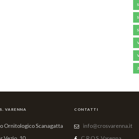
.S. VARENNA
CONTATTI
o Ornitologico Scanagatta
info@crosvarenna.it
r Vezio, 10
C.R.O.S. Varenna