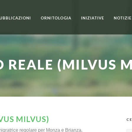
UBBLICAZIONI
ORNITOLOGIA
INIZIATIVE
NOTIZIE
O REALE (MILVUS M
VUS MILVUS)
CE
igratrice regolare per Monza e Brianza.