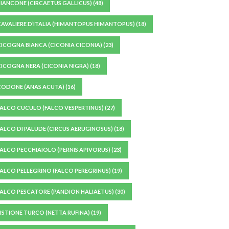
BIANCONE (CIRCAETUS GALLICUS)
(48)
CAVALIERE D’ITALIA (HIMANTOPUS HIMANTOPUS)
(18)
CICOGNA BIANCA (CICONIA CICONIA)
(23)
CICOGNA NERA (CICONIA NIGRA)
(18)
CODONE (ANAS ACUTA)
(16)
FALCO CUCULO (FALCO VESPERTINUS)
(27)
FALCO DI PALUDE (CIRCUS AERUGINOSUS)
(18)
FALCO PECCHIAIOLO (PERNIS APIVORUS)
(23)
FALCO PELLEGRINO (FALCO PEREGRINUS)
(19)
FALCO PESCATORE (PANDION HALIAETUS)
(30)
FISTIONE TURCO (NETTA RUFINA)
(19)