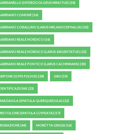
GABBIANELLO (HYDROCOLOEUS MINUTUS)
(18)
GABBIANO COMUNE
(16)
GABBIANO CORALLINO (LARUS MELANOCEPHALUS)
(32)
GABBIANO REALE NORDICO
(16)
GABBIANO REALE NORDICO (LARUS ARGENTATUS)
(22)
GABBIANO REALE PONTICO (LARUS CACHINNANS)
(30)
GRIFONE (GYPS FULVUS)
(28)
GRU
(19)
IDENTIFICAZIONE
(23)
MARZAIOLA (SPATULA QUERQUEDULA)
(22)
MESTOLONE (SPATULA CLYPEATA)
(17)
MIGRAZIONE
(44)
MORETTA GRIGIA
(16)