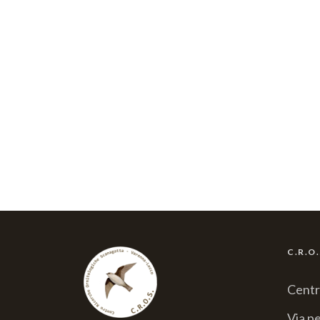
C.R.O
Centr
Via pe