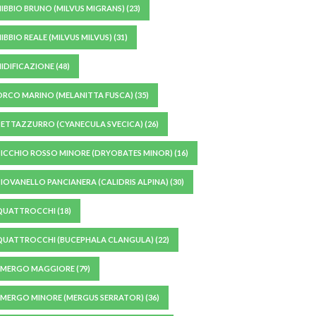
NIBBIO BRUNO (MILVUS MIGRANS)
(23)
IBBIO REALE (MILVUS MILVUS)
(31)
NIDIFICAZIONE
(48)
ORCO MARINO (MELANITTA FUSCA)
(35)
PETTAZZURRO (CYANECULA SVECICA)
(26)
PICCHIO ROSSO MINORE (DRYOBATES MINOR)
(16)
PIOVANELLO PANCIANERA (CALIDRIS ALPINA)
(30)
QUATTROCCHI
(18)
QUATTROCCHI (BUCEPHALA CLANGULA)
(22)
SMERGO MAGGIORE
(79)
SMERGO MINORE (MERGUS SERRATOR)
(36)