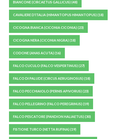
BIANCONE (CIRCAETUS GALLICUS)
(48)
CAVALIERE D’ITALIA (HIMANTOPUS HIMANTOPUS)
(18)
CICOGNA BIANCA (CICONIA CICONIA)
(23)
CICOGNA NERA (CICONIA NIGRA)
(18)
CODONE (ANAS ACUTA)
(16)
FALCO CUCULO (FALCO VESPERTINUS)
(27)
FALCO DI PALUDE (CIRCUS AERUGINOSUS)
(18)
FALCO PECCHIAIOLO (PERNIS APIVORUS)
(23)
FALCO PELLEGRINO (FALCO PEREGRINUS)
(19)
FALCO PESCATORE (PANDION HALIAETUS)
(30)
FISTIONE TURCO (NETTA RUFINA)
(19)