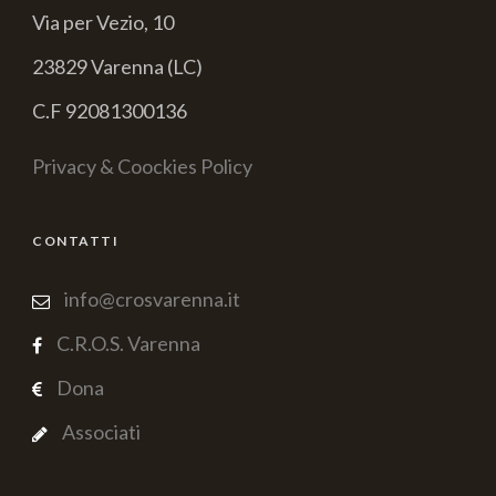
Via per Vezio, 10
23829 Varenna (LC)
C.F 92081300136
Privacy & Coockies Policy
CONTATTI
info@crosvarenna.it
C.R.O.S. Varenna
Dona
Associati