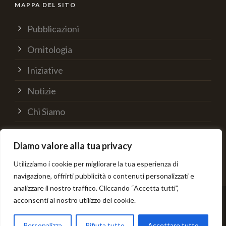
MAPPA DEL SITO
Pubblicazioni
Ornitologia
Iniziative
Notizie
Chi Siamo
Supporta
Diamo valore alla tua privacy
Contatti
Utilizziamo i cookie per migliorare la tua esperienza di
navigazione, offrirti pubblicità o contenuti personalizzati e
analizzare il nostro traffico. Cliccando “Accetta tutti”,
acconsenti al nostro utilizzo dei cookie.
© [current_year] C.R.O.S. Varenna - Credits:
Personalizza
Rifiuta tutto
Accettare tutto