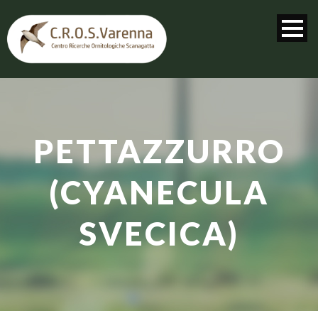
PETTAZZURRO
(CYANECULA
SVECICA)