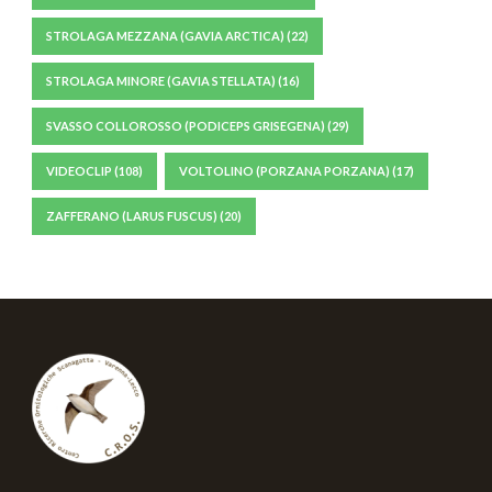
STROLAGA MEZZANA (GAVIA ARCTICA)
(22)
STROLAGA MINORE (GAVIA STELLATA)
(16)
SVASSO COLLOROSSO (PODICEPS GRISEGENA)
(29)
VIDEOCLIP
(108)
VOLTOLINO (PORZANA PORZANA)
(17)
ZAFFERANO (LARUS FUSCUS)
(20)