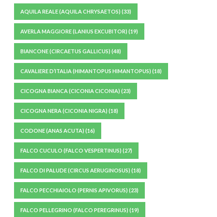
AQUILA REALE (AQUILA CHRYSAETOS)
(33)
AVERLA MAGGIORE (LANIUS EXCUBITOR)
(19)
BIANCONE (CIRCAETUS GALLICUS)
(48)
CAVALIERE D’ITALIA (HIMANTOPUS HIMANTOPUS)
(18)
CICOGNA BIANCA (CICONIA CICONIA)
(23)
CICOGNA NERA (CICONIA NIGRA)
(18)
CODONE (ANAS ACUTA)
(16)
FALCO CUCULO (FALCO VESPERTINUS)
(27)
FALCO DI PALUDE (CIRCUS AERUGINOSUS)
(18)
FALCO PECCHIAIOLO (PERNIS APIVORUS)
(23)
FALCO PELLEGRINO (FALCO PEREGRINUS)
(19)