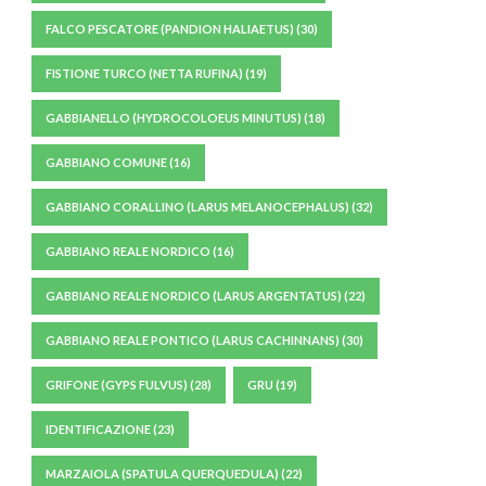
FALCO PESCATORE (PANDION HALIAETUS)
(30)
FISTIONE TURCO (NETTA RUFINA)
(19)
GABBIANELLO (HYDROCOLOEUS MINUTUS)
(18)
GABBIANO COMUNE
(16)
GABBIANO CORALLINO (LARUS MELANOCEPHALUS)
(32)
GABBIANO REALE NORDICO
(16)
GABBIANO REALE NORDICO (LARUS ARGENTATUS)
(22)
GABBIANO REALE PONTICO (LARUS CACHINNANS)
(30)
GRIFONE (GYPS FULVUS)
(28)
GRU
(19)
IDENTIFICAZIONE
(23)
MARZAIOLA (SPATULA QUERQUEDULA)
(22)