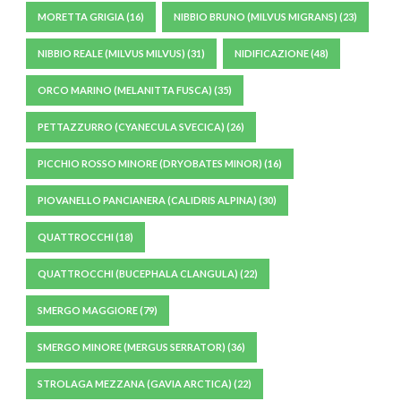
MORETTA GRIGIA
(16)
NIBBIO BRUNO (MILVUS MIGRANS)
(23)
NIBBIO REALE (MILVUS MILVUS)
(31)
NIDIFICAZIONE
(48)
ORCO MARINO (MELANITTA FUSCA)
(35)
PETTAZZURRO (CYANECULA SVECICA)
(26)
PICCHIO ROSSO MINORE (DRYOBATES MINOR)
(16)
PIOVANELLO PANCIANERA (CALIDRIS ALPINA)
(30)
QUATTROCCHI
(18)
QUATTROCCHI (BUCEPHALA CLANGULA)
(22)
SMERGO MAGGIORE
(79)
SMERGO MINORE (MERGUS SERRATOR)
(36)
STROLAGA MEZZANA (GAVIA ARCTICA)
(22)