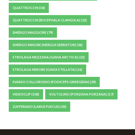
QUATTROCCHI
(18)
QUATTROCCHI (BUCEPHALA CLANGULA)
(22)
SMERGO MAGGIORE
(79)
SMERGO MINORE (MERGUS SERRATOR)
(36)
STROLAGA MEZZANA (GAVIA ARCTICA)
(22)
STROLAGA MINORE (GAVIA STELLATA)
(16)
SVASSO COLLOROSSO (PODICEPS GRISEGENA)
(29)
VIDEOCLIP
(108)
VOLTOLINO (PORZANA PORZANA)
(17)
ZAFFERANO (LARUS FUSCUS)
(20)