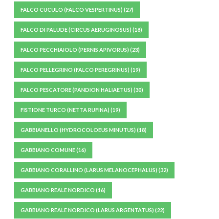
FALCO CUCULO (FALCO VESPERTINUS)
(27)
FALCO DI PALUDE (CIRCUS AERUGINOSUS)
(18)
FALCO PECCHIAIOLO (PERNIS APIVORUS)
(23)
FALCO PELLEGRINO (FALCO PEREGRINUS)
(19)
FALCO PESCATORE (PANDION HALIAETUS)
(30)
FISTIONE TURCO (NETTA RUFINA)
(19)
GABBIANELLO (HYDROCOLOEUS MINUTUS)
(18)
GABBIANO COMUNE
(16)
GABBIANO CORALLINO (LARUS MELANOCEPHALUS)
(32)
GABBIANO REALE NORDICO
(16)
GABBIANO REALE NORDICO (LARUS ARGENTATUS)
(22)