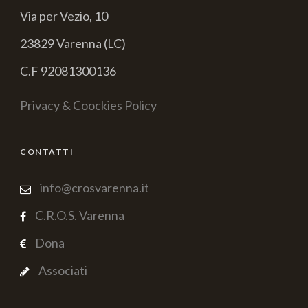
Via per Vezio, 10
23829 Varenna (LC)
C.F 92081300136
Privacy & Coockies Policy
CONTATTI
info@crosvarenna.it
C.R.O.S. Varenna
Dona
Associati