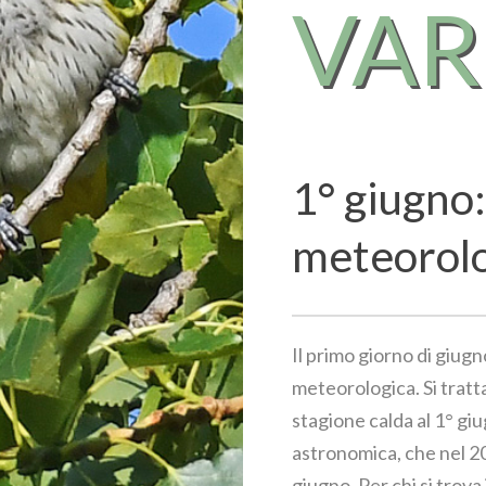
VA
1° giugno:
meteorol
Il primo giorno di giugn
meteorologica. Si tratta
stagione calda al 1° giu
astronomica, che nel 202
giugno. Per chi si trova 