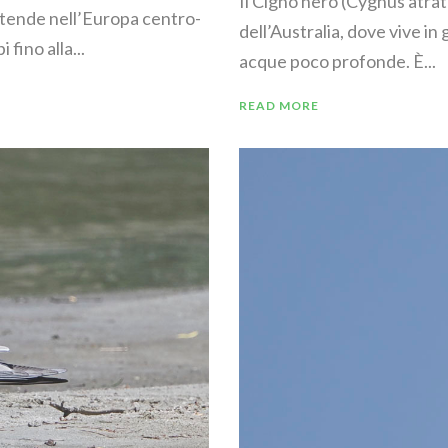
Il Cigno nero (Cygnus atrat
estende nell’Europa centro-
dell’Australia, dove vive in
 fino alla...
acque poco profonde. È...
READ MORE