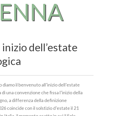
RENNA
 inizio dell’estate
ogica
o diamo il benvenuto all’inizio dell’estate
 di una convenzione che fissa l’inizio della
gno, a differenza della definizione
6 coincide con il solstizio d’estate il 21
in Italia, il momento esatto in cui il Sole