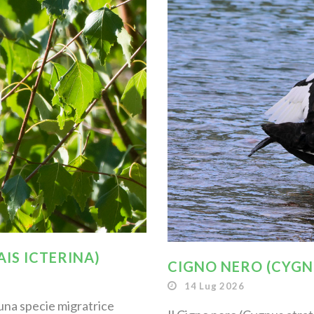
IS ICTERINA)
CIGNO NERO (CYGN
14 Lug 2026
 una specie migratrice