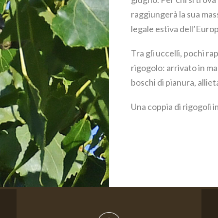
raggiungerà la sua mass
legale estiva dell’Euro
Tra gli uccelli, pochi 
rigogolo: arrivato in ma
boschi di pianura, allie
Una coppia di rigogoli 