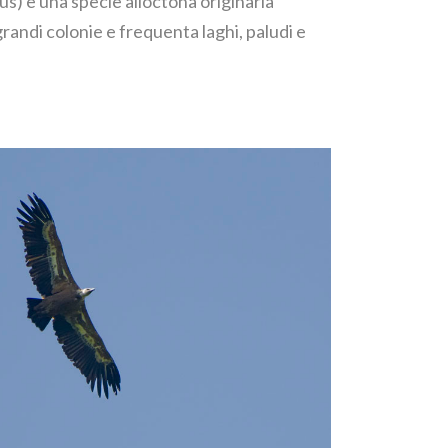
us) è una specie alloctona originaria
 grandi colonie e frequenta laghi, paludi e