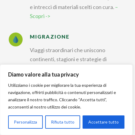
e intrecci di materiali scelti con cura.
–
Scopri ->
MIGRAZIONE
Viaggi straordinari che uniscono
continenti, stagioni e strategie di
sopravvivenza.
– Scopri ->
Diamo valore alla tua privacy
Utilizziamo i cookie per migliorare la tua esperienza di
IDENTIFICAZIONE
navigazione, offrirti pubblicità o contenuti personalizzati e
analizzare il nostro traffico. Cliccando “Accetta tutti”,
Riconoscere forme, colori e canti per
acconsenti al nostro utilizzo dei cookie.
dare un nome a ogni
incontro nella natura.
– Scopri ->
Personalizza
Rifiuta tutto
Accettare tutto