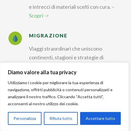
e intrecci di materiali scelti con cura.
–
Scopri ->
MIGRAZIONE
Viaggi straordinari che uniscono
continenti, stagioni e strategie di
sopravvivenza.
– Scopri ->
Diamo valore alla tua privacy
Utilizziamo i cookie per migliorare la tua esperienza di
IDENTIFICAZIONE
navigazione, offrirti pubblicità o contenuti personalizzati e
analizzare il nostro traffico. Cliccando “Accetta tutti”,
Riconoscere forme, colori e canti per
acconsenti al nostro utilizzo dei cookie.
dare un nome a ogni
incontro nella natura.
– Scopri ->
Personalizza
Rifiuta tutto
Accettare tutto