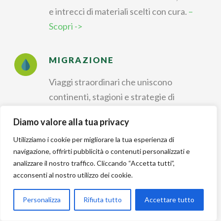
e intrecci di materiali scelti con cura.
–
Scopri ->
MIGRAZIONE
Viaggi straordinari che uniscono
continenti, stagioni e strategie di
sopravvivenza.
– Scopri ->
Diamo valore alla tua privacy
Utilizziamo i cookie per migliorare la tua esperienza di
IDENTIFICAZIONE
navigazione, offrirti pubblicità o contenuti personalizzati e
analizzare il nostro traffico. Cliccando “Accetta tutti”,
Riconoscere forme, colori e canti per
acconsenti al nostro utilizzo dei cookie.
dare un nome a ogni
incontro nella natura.
– Scopri ->
Personalizza
Rifiuta tutto
Accettare tutto