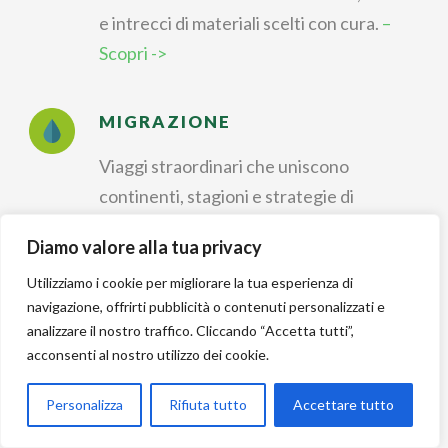
e intrecci di materiali scelti con cura.
–
Scopri ->
MIGRAZIONE
Viaggi straordinari che uniscono
continenti, stagioni e strategie di
sopravvivenza.
– Scopri ->
Diamo valore alla tua privacy
Utilizziamo i cookie per migliorare la tua esperienza di
IDENTIFICAZIONE
navigazione, offrirti pubblicità o contenuti personalizzati e
analizzare il nostro traffico. Cliccando “Accetta tutti”,
Riconoscere forme, colori e canti per
acconsenti al nostro utilizzo dei cookie.
dare un nome a ogni
incontro nella natura.
– Scopri ->
Personalizza
Rifiuta tutto
Accettare tutto