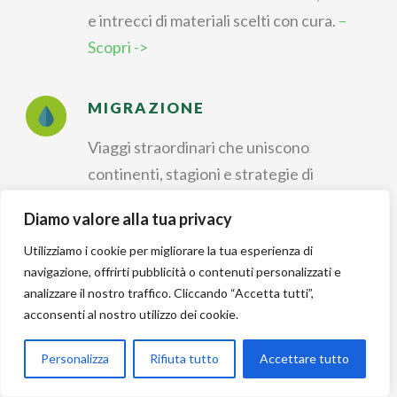
e intrecci di materiali scelti con cura.
–
Scopri ->
MIGRAZIONE
Viaggi straordinari che uniscono
continenti, stagioni e strategie di
sopravvivenza.
– Scopri ->
Diamo valore alla tua privacy
Utilizziamo i cookie per migliorare la tua esperienza di
IDENTIFICAZIONE
navigazione, offrirti pubblicità o contenuti personalizzati e
analizzare il nostro traffico. Cliccando “Accetta tutti”,
Riconoscere forme, colori e canti per
acconsenti al nostro utilizzo dei cookie.
dare un nome a ogni
incontro nella natura.
– Scopri ->
Personalizza
Rifiuta tutto
Accettare tutto