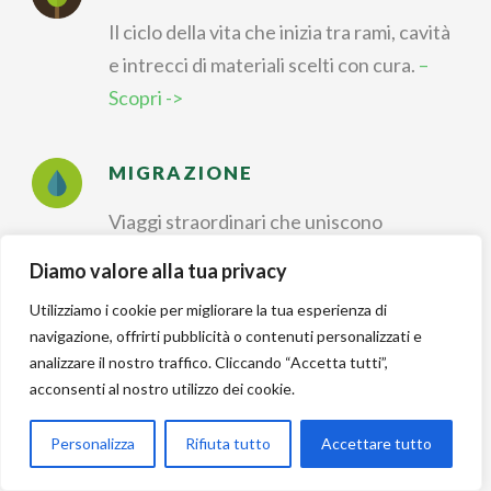
Il ciclo della vita che inizia tra rami, cavità
e intrecci di materiali scelti con cura.
–
Scopri ->
MIGRAZIONE
Viaggi straordinari che uniscono
continenti, stagioni e strategie di
Diamo valore alla tua privacy
sopravvivenza.
– Scopri ->
Utilizziamo i cookie per migliorare la tua esperienza di
navigazione, offrirti pubblicità o contenuti personalizzati e
IDENTIFICAZIONE
analizzare il nostro traffico. Cliccando “Accetta tutti”,
acconsenti al nostro utilizzo dei cookie.
Riconoscere forme, colori e canti per
dare un nome a ogni
Personalizza
Rifiuta tutto
Accettare tutto
incontro nella natura.
– Scopri ->