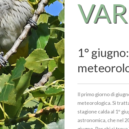
VA
1° giugno:
meteorol
Il primo giorno di giugn
meteorologica. Si tratta
stagione calda al 1° giu
astronomica, che nel 202
giugno. Per chi si trova 