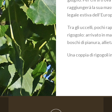
raggiungerà la sua mass
legale estiva dell’Euro
Tra gli uccelli, pochi 
rigogolo: arrivato in ma
boschi di pianura, allie
Una coppia di rigogoli 