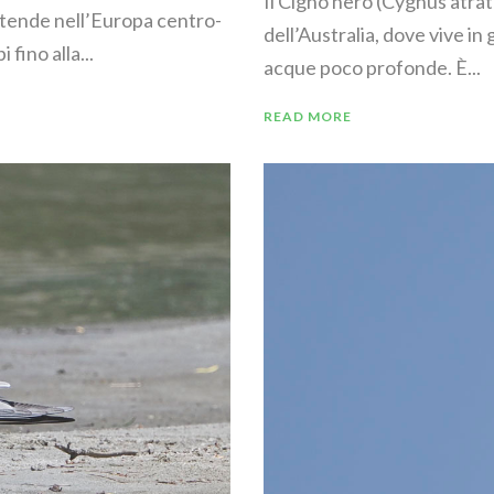
Il Cigno nero (Cygnus atrat
estende nell’Europa centro-
dell’Australia, dove vive in
 fino alla...
acque poco profonde. È...
READ MORE