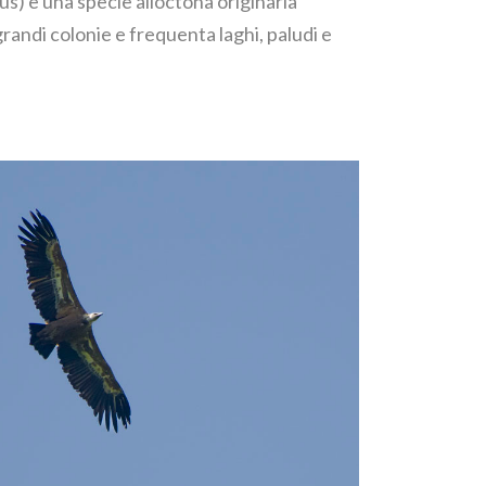
us) è una specie alloctona originaria
 grandi colonie e frequenta laghi, paludi e