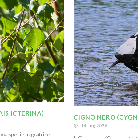
IS ICTERINA)
CIGNO NERO (CYGN
14 Lug 2026
 una specie migratrice