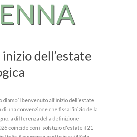
RENNA
 inizio dell’estate
ogica
o diamo il benvenuto all’inizio dell’estate
 di una convenzione che fissa l’inizio della
gno, a differenza della definizione
6 coincide con il solstizio d’estate il 21
in Italia, il momento esatto in cui il Sole