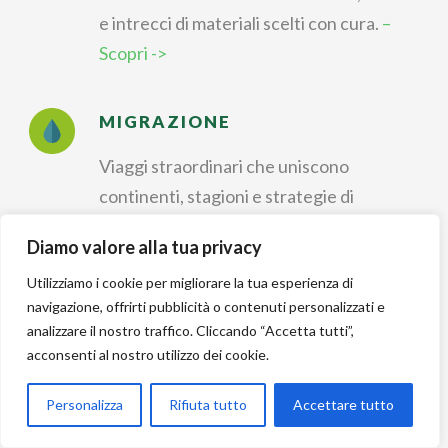
e intrecci di materiali scelti con cura.
–
Scopri ->
MIGRAZIONE
Viaggi straordinari che uniscono
continenti, stagioni e strategie di
sopravvivenza.
– Scopri ->
Diamo valore alla tua privacy
Utilizziamo i cookie per migliorare la tua esperienza di
IDENTIFICAZIONE
navigazione, offrirti pubblicità o contenuti personalizzati e
analizzare il nostro traffico. Cliccando “Accetta tutti”,
Riconoscere forme, colori e canti per
acconsenti al nostro utilizzo dei cookie.
dare un nome a ogni
incontro nella natura.
– Scopri ->
Personalizza
Rifiuta tutto
Accettare tutto