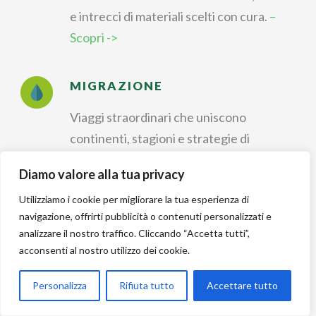
e intrecci di materiali scelti con cura.
–
Scopri ->
MIGRAZIONE
Viaggi straordinari che uniscono
continenti, stagioni e strategie di
sopravvivenza.
– Scopri ->
Diamo valore alla tua privacy
Utilizziamo i cookie per migliorare la tua esperienza di
IDENTIFICAZIONE
navigazione, offrirti pubblicità o contenuti personalizzati e
analizzare il nostro traffico. Cliccando “Accetta tutti”,
Riconoscere forme, colori e canti per
acconsenti al nostro utilizzo dei cookie.
dare un nome a ogni
incontro nella natura.
– Scopri ->
Personalizza
Rifiuta tutto
Accettare tutto