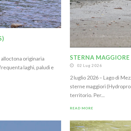
S)
STERNA MAGGIORE
 alloctona originaria
02 Lug 2026
 frequenta laghi, paludi e
2 luglio 2026 – Lago di Me
sterne maggiori (Hydroprogn
territorio. Per...
READ MORE