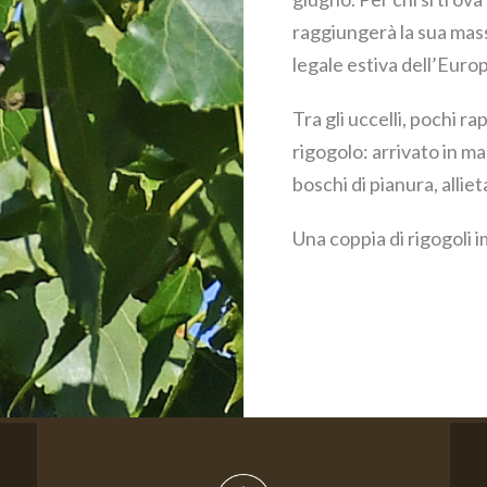
raggiungerà la sua mass
legale estiva dell’Euro
Tra gli uccelli, pochi 
rigogolo: arrivato in ma
boschi di pianura, allie
Una coppia di rigogoli 