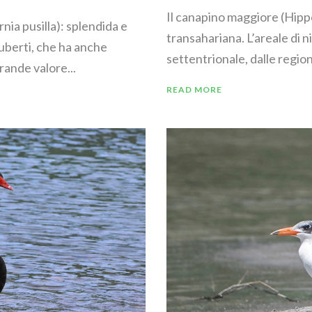
Il canapino maggiore (Hippo
rnia pusilla): splendida e
transahariana. L’areale di 
uberti, che ha anche
settentrionale, dalle regioni 
rande valore...
READ MORE