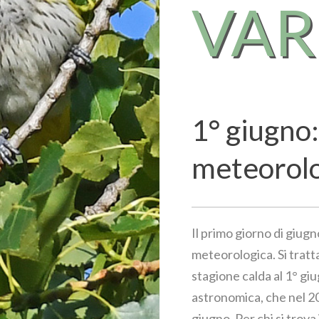
VA
1° giugno:
meteorol
Il primo giorno di giugn
meteorologica. Si tratta
stagione calda al 1° giu
astronomica, che nel 202
giugno. Per chi si trova 