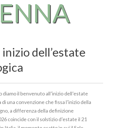
RENNA
 inizio dell’estate
ogica
o diamo il benvenuto all’inizio dell’estate
 di una convenzione che fissa l’inizio della
gno, a differenza della definizione
6 coincide con il solstizio d’estate il 21
in Italia, il momento esatto in cui il Sole