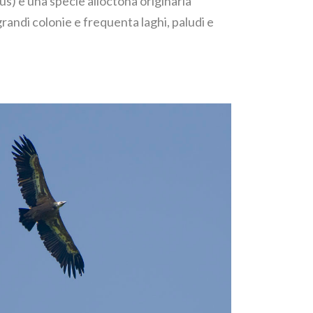
us) è una specie alloctona originaria
 grandi colonie e frequenta laghi, paludi e