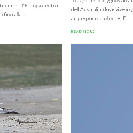
Il Cigno nero (Cygnus atrat
estende nell’Europa centro-
dell’Australia, dove vive in
 fino alla...
acque poco profonde. È...
READ MORE