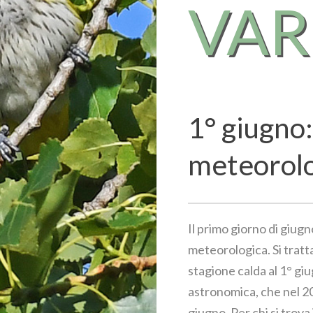
VA
1° giugno:
meteorol
Il primo giorno di giugn
meteorologica. Si tratta
stagione calda al 1° giu
astronomica, che nel 202
giugno. Per chi si trova 