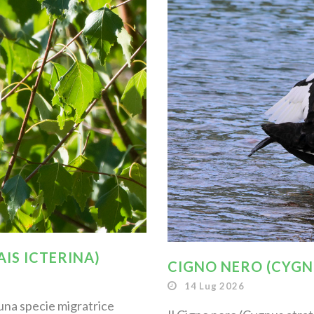
IS ICTERINA)
CIGNO NERO (CYGN
14 Lug 2026
 una specie migratrice