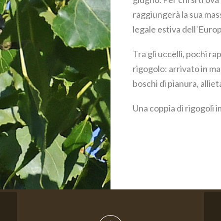
raggiungerà la sua mass
legale estiva dell’Euro
Tra gli uccelli, pochi 
rigogolo: arrivato in ma
boschi di pianura, allie
Una coppia di rigogoli 