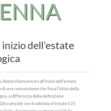
RENNA
 inizio dell’estate
ogica
o diamo il benvenuto all’inizio dell’estate
 di una convenzione che fissa l’inizio della
gno, a differenza della definizione
6 coincide con il solstizio d’estate il 21
in Italia, il momento esatto in cui il Sole