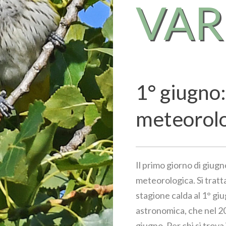
VA
1° giugno:
meteorol
Il primo giorno di giugn
meteorologica. Si tratta
stagione calda al 1° giu
astronomica, che nel 202
giugno. Per chi si trova 