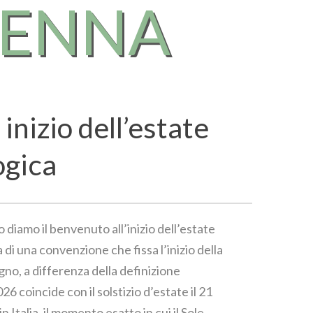
RENNA
 inizio dell’estate
ogica
o diamo il benvenuto all’inizio dell’estate
 di una convenzione che fissa l’inizio della
gno, a differenza della definizione
6 coincide con il solstizio d’estate il 21
in Italia, il momento esatto in cui il Sole