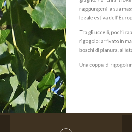
raggiungerà la sua mass
legale estiva dell’Euro
Tra gli uccelli, pochi 
rigogolo: arrivato in ma
boschi di pianura, allie
Una coppia di rigogoli 