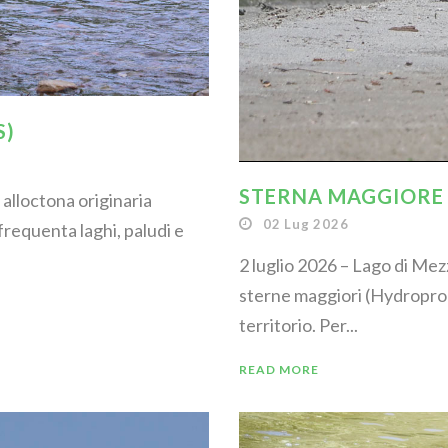
S)
STERNA MAGGIORE
 alloctona originaria
02 Lug 2026
 frequenta laghi, paludi e
2 luglio 2026 – Lago di Me
sterne maggiori (Hydroprogn
territorio. Per...
READ MORE