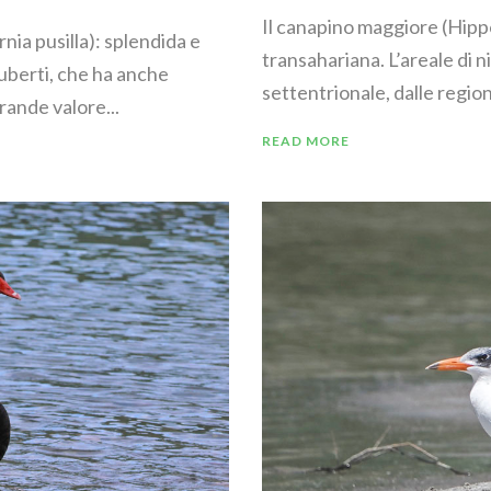
Il canapino maggiore (Hippo
rnia pusilla): splendida e
transahariana. L’areale di 
uberti, che ha anche
settentrionale, dalle regioni 
rande valore...
READ MORE