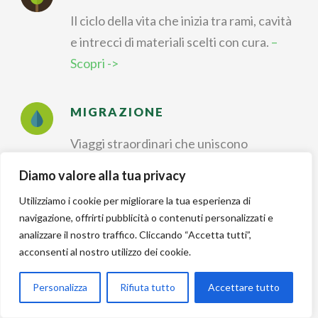
Il ciclo della vita che inizia tra rami, cavità
e intrecci di materiali scelti con cura.
–
Scopri ->
MIGRAZIONE
Viaggi straordinari che uniscono
continenti, stagioni e strategie di
Diamo valore alla tua privacy
sopravvivenza.
– Scopri ->
Utilizziamo i cookie per migliorare la tua esperienza di
navigazione, offrirti pubblicità o contenuti personalizzati e
IDENTIFICAZIONE
analizzare il nostro traffico. Cliccando “Accetta tutti”,
acconsenti al nostro utilizzo dei cookie.
Riconoscere forme, colori e canti per
dare un nome a ogni
Personalizza
Rifiuta tutto
Accettare tutto
incontro nella natura.
– Scopri ->