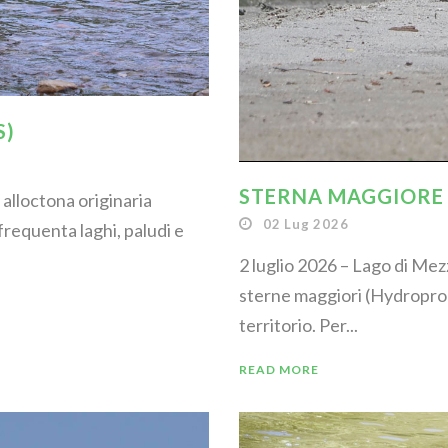
S)
STERNA MAGGIORE
 alloctona originaria
02 Lug 2026
 frequenta laghi, paludi e
2 luglio 2026 – Lago di Me
sterne maggiori (Hydroprogn
territorio. Per...
READ MORE