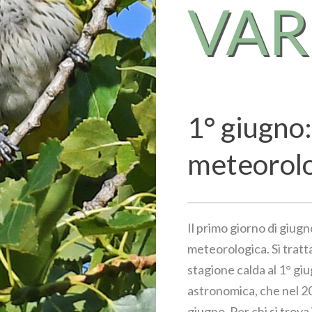
VA
1° giugno:
meteorol
Il primo giorno di giugn
meteorologica. Si tratta
stagione calda al 1° giu
astronomica, che nel 202
giugno. Per chi si trova 