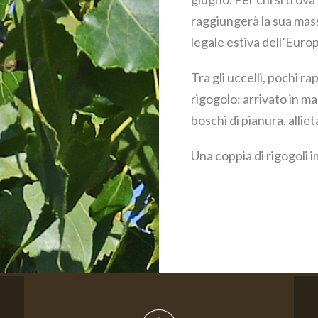
raggiungerà la sua mass
legale estiva dell’Euro
Tra gli uccelli, pochi 
rigogolo: arrivato in ma
boschi di pianura, allie
Una coppia di rigogoli 