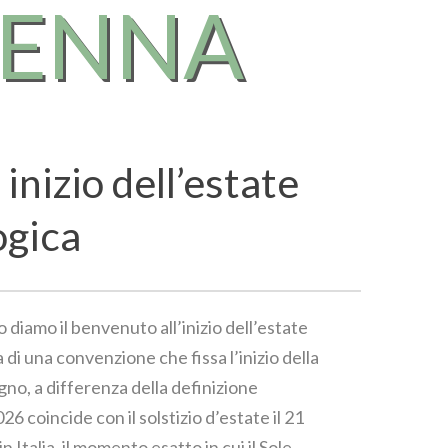
RENNA
 inizio dell’estate
ogica
o diamo il benvenuto all’inizio dell’estate
 di una convenzione che fissa l’inizio della
gno, a differenza della definizione
6 coincide con il solstizio d’estate il 21
in Italia, il momento esatto in cui il Sole