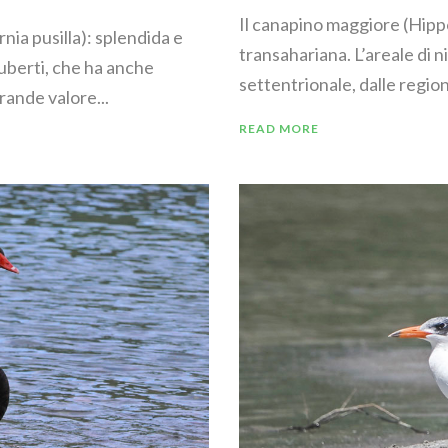
Il canapino maggiore (Hippo
rnia pusilla): splendida e
transahariana. L’areale di 
uberti, che ha anche
settentrionale, dalle regioni 
rande valore...
READ MORE