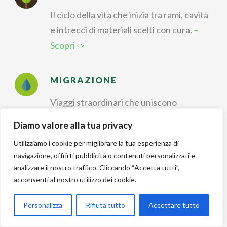
Il ciclo della vita che inizia tra rami, cavità
e intrecci di materiali scelti con cura.
–
Scopri ->
MIGRAZIONE
Viaggi straordinari che uniscono
continenti, stagioni e strategie di
Diamo valore alla tua privacy
sopravvivenza.
– Scopri ->
Utilizziamo i cookie per migliorare la tua esperienza di
navigazione, offrirti pubblicità o contenuti personalizzati e
IDENTIFICAZIONE
analizzare il nostro traffico. Cliccando “Accetta tutti”,
acconsenti al nostro utilizzo dei cookie.
Riconoscere forme, colori e canti per
dare un nome a ogni
Personalizza
Rifiuta tutto
Accettare tutto
incontro nella natura.
– Scopri ->