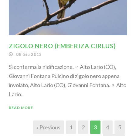
ZIGOLO NERO (EMBERIZA CIRLUS)
08 Giu 2013
Si conferma la nidificazione. ♂ Alto Lario (CO),
Giovanni Fontana Pulcino di zigolo nero appena
involato, Alto Lario (CO), Giovanni Fontana. ♀ Alto
Lario...
READ MORE
‹ Previous
1
2
3
4
5