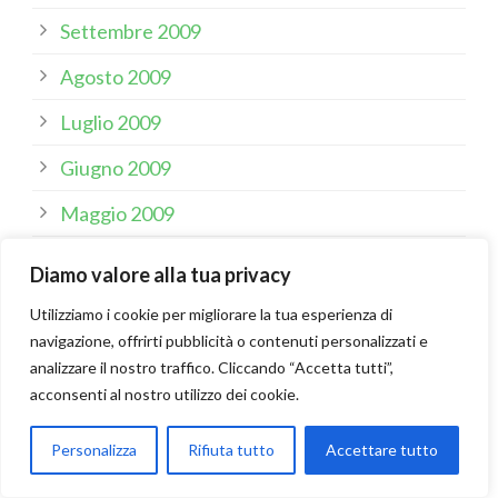
Settembre 2009
Agosto 2009
Luglio 2009
Giugno 2009
Maggio 2009
Aprile 2009
Diamo valore alla tua privacy
Marzo 2009
Utilizziamo i cookie per migliorare la tua esperienza di
navigazione, offrirti pubblicità o contenuti personalizzati e
Febbraio 2009
analizzare il nostro traffico. Cliccando “Accetta tutti”,
Gennaio 2009
acconsenti al nostro utilizzo dei cookie.
Dicembre 2008
Personalizza
Rifiuta tutto
Accettare tutto
Settembre 2008