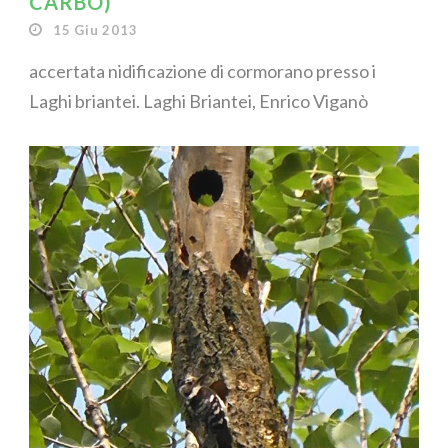
CARBO)
15 Giu 2013
accertata nidificazione di cormorano presso i
Laghi briantei. Laghi Briantei, Enrico Viganò