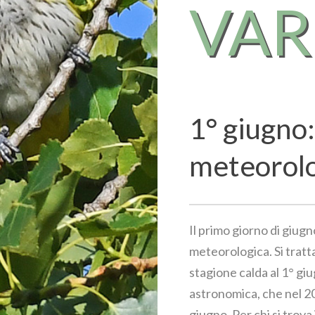
VA
1° giugno:
meteorol
Il primo giorno di giugn
meteorologica. Si tratta
stagione calda al 1° giu
astronomica, che nel 202
giugno. Per chi si trova 