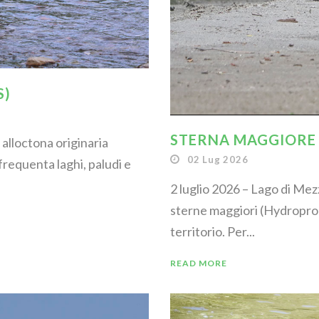
S)
STERNA MAGGIORE
 alloctona originaria
02 Lug 2026
 frequenta laghi, paludi e
2 luglio 2026 – Lago di Me
sterne maggiori (Hydroprogn
territorio. Per...
READ MORE