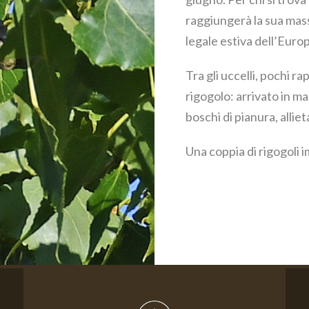
raggiungerà la sua mass
legale estiva dell’Euro
Tra gli uccelli, pochi 
rigogolo: arrivato in ma
boschi di pianura, allie
Una coppia di rigogoli 