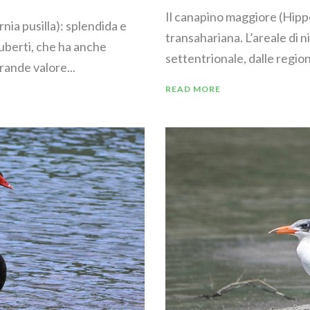
Il canapino maggiore (Hippo
rnia pusilla): splendida e
transahariana. L’areale di 
uberti, che ha anche
settentrionale, dalle regioni 
rande valore...
READ MORE