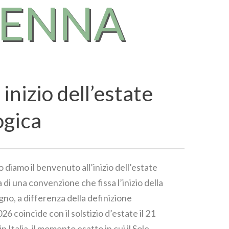
RENNA
 inizio dell’estate
ogica
o diamo il benvenuto all’inizio dell’estate
 di una convenzione che fissa l’inizio della
gno, a differenza della definizione
6 coincide con il solstizio d’estate il 21
in Italia, il momento esatto in cui il Sole