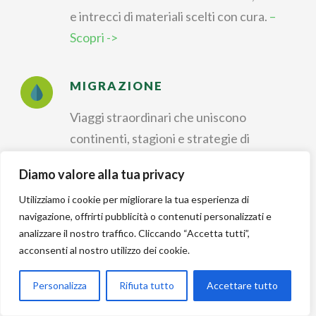
e intrecci di materiali scelti con cura.
–
Scopri ->
MIGRAZIONE
Viaggi straordinari che uniscono
continenti, stagioni e strategie di
sopravvivenza.
– Scopri ->
Diamo valore alla tua privacy
Utilizziamo i cookie per migliorare la tua esperienza di
IDENTIFICAZIONE
navigazione, offrirti pubblicità o contenuti personalizzati e
analizzare il nostro traffico. Cliccando “Accetta tutti”,
Riconoscere forme, colori e canti per
acconsenti al nostro utilizzo dei cookie.
dare un nome a ogni
incontro nella natura.
– Scopri ->
Personalizza
Rifiuta tutto
Accettare tutto