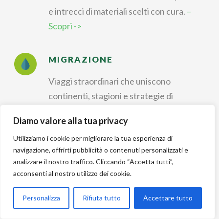
e intrecci di materiali scelti con cura.
–
Scopri ->
MIGRAZIONE
Viaggi straordinari che uniscono
continenti, stagioni e strategie di
sopravvivenza.
– Scopri ->
Diamo valore alla tua privacy
Utilizziamo i cookie per migliorare la tua esperienza di
IDENTIFICAZIONE
navigazione, offrirti pubblicità o contenuti personalizzati e
analizzare il nostro traffico. Cliccando “Accetta tutti”,
Riconoscere forme, colori e canti per
acconsenti al nostro utilizzo dei cookie.
dare un nome a ogni
incontro nella natura.
– Scopri ->
Personalizza
Rifiuta tutto
Accettare tutto