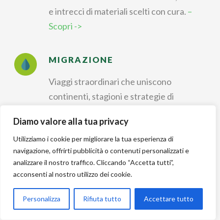
e intrecci di materiali scelti con cura.
–
Scopri ->
MIGRAZIONE
Viaggi straordinari che uniscono
continenti, stagioni e strategie di
sopravvivenza.
– Scopri ->
Diamo valore alla tua privacy
Utilizziamo i cookie per migliorare la tua esperienza di
IDENTIFICAZIONE
navigazione, offrirti pubblicità o contenuti personalizzati e
analizzare il nostro traffico. Cliccando “Accetta tutti”,
Riconoscere forme, colori e canti per
acconsenti al nostro utilizzo dei cookie.
dare un nome a ogni
incontro nella natura.
– Scopri ->
Personalizza
Rifiuta tutto
Accettare tutto